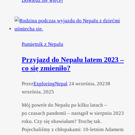
Dowiedz się więcej
najtaniej!
Kilka
słów
o kosztach
pobytu
Pamiętnik z Nepalu
w Nepalu
Przyjazd do Nepalu latem 2023 –
co się zmieniło?
Przez
ExploringNepal
24 września, 2023
8
września, 2025
Mój powrót do Nepalu po kilku latach –
po czasach pandemii – nastąpił w sierpniu 2023
roku. Czy się obawiałam? Trochę tak.
Pojechaliśmy z chłopakami: 10-letnim Adamem