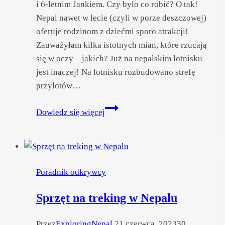
i 6-letnim Jankiem. Czy było co robić? O tak!
Nepal nawet w lecie (czyli w porze deszczowej)
oferuje rodzinom z dziećmi sporo atrakcji!
Zauważyłam kilka istotnych mian, które rzucają
się w oczy – jakich? Już na nepalskim lotnisku
jest inaczej! Na lotnisku rozbudowano strefę
przylotów…
Przyjazd
Dowiedz się więcej
do Nepalu
latem
2023
–
Poradnik odkrywcy
co się
zmieniło?
Sprzęt na treking w Nepalu
Przez
ExploringNepal
21 czerwca, 2023
30