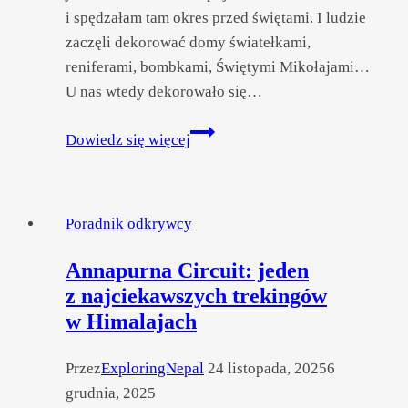
i spędzałam tam okres przed świętami. I ludzie
zaczęli dekorować domy światełkami,
reniferami, bombkami, Świętymi Mikołajami…
U nas wtedy dekorowało się…
Uwielbiam
Dowiedz się więcej
Tihar,
ale dobrze,
że już
Poradnik odkrywcy
koniec!
Annapurna Circuit: jeden
z najciekawszych trekingów
w Himalajach
Przez
ExploringNepal
24 listopada, 2025
6
grudnia, 2025