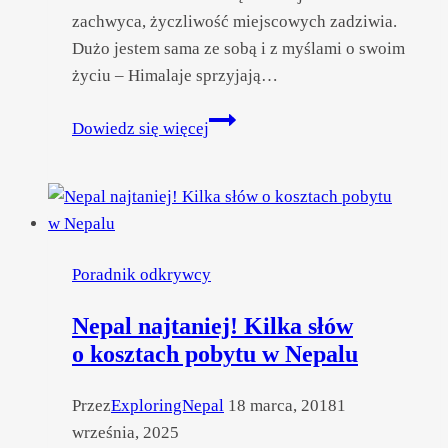
zachwyca, życzliwość miejscowych zadziwia.
Dużo jestem sama ze sobą i z myślami o swoim
życiu – Himalaje sprzyjają…
Odkrywam
Dowiedz się więcej
Nepal
i samą
siebie
gdzieś
po drodze
Poradnik odkrywcy
Nepal najtaniej! Kilka słów
o kosztach pobytu w Nepalu
Przez
ExploringNepal
18 marca, 2018
1
września, 2025