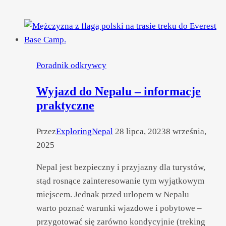
Circuit:
jeden
z najciekawszych
trekingów
w Himalajach
Poradnik odkrywcy
Wyjazd do Nepalu – informacje
praktyczne
Przez
ExploringNepal
28 lipca, 2023
8 września,
2025
Nepal jest bezpieczny i przyjazny dla turystów,
stąd rosnące zainteresowanie tym wyjątkowym
miejscem. Jednak przed urlopem w Nepalu
warto poznać warunki wjazdowe i pobytowe –
przygotować się zarówno kondycyjnie (treking