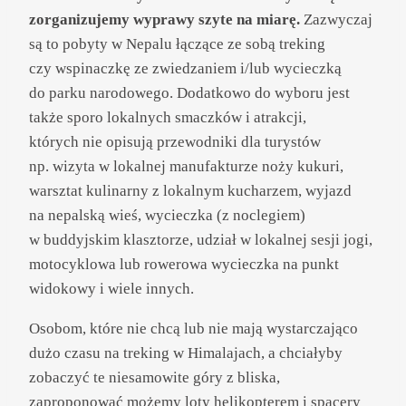
zorganizujemy wyprawy szyte na miarę.
Zazwyczaj
są to pobyty w Nepalu łączące ze sobą treking
czy wspinaczkę ze zwiedzaniem i/lub wycieczką
do parku narodowego. Dodatkowo do wyboru jest
także sporo lokalnych smaczków i atrakcji,
których nie opisują przewodniki dla turystów
np. wizyta w lokalnej manufakturze noży kukuri,
warsztat kulinarny z lokalnym kucharzem, wyjazd
na nepalską wieś, wycieczka (z noclegiem)
w buddyjskim klasztorze, udział w lokalnej sesji jogi,
motocyklowa lub rowerowa wycieczka na punkt
widokowy i wiele innych.
Osobom, które nie chcą lub nie mają wystarczająco
dużo czasu na treking w Himalajach, a chciałyby
zobaczyć te niesamowite góry z bliska,
zaproponować możemy loty helikopterem i spacery