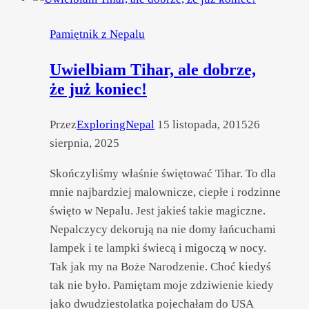
słów
o kosztach
Pamiętnik z Nepalu
pobytu
w Nepalu
Uwielbiam Tihar, ale dobrze,
że już koniec!
Przez
ExploringNepal
15 listopada, 2015
26
sierpnia, 2025
Skończyliśmy właśnie świętować Tihar. To dla
mnie najbardziej malownicze, ciepłe i rodzinne
święto w Nepalu. Jest jakieś takie magiczne.
Nepalczycy dekorują na nie domy łańcuchami
lampek i te lampki świecą i migoczą w nocy.
Tak jak my na Boże Narodzenie. Choć kiedyś
tak nie było. Pamiętam moje zdziwienie kiedy
jako dwudziestolatka pojechałam do USA