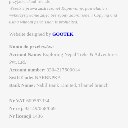
przyjaciele/and friends
Wszelkie prawa zastrzeżone! Kopiowanie, powielanie i
wykorzystywanie zdjęć bez zgody zabronione. / Copying and
using without permission is prohibited.
Website designed by
GOOTEK
Konto do przelewów:
Account Name:
Exploring Nepal Treks & Adventures
Pvt. Ltd.
Account number
: 3304217500014
Swift Code:
NARBNPKA
Bank Name:
Nabil Bank Limited, Thamel branch
Nr VAT
600583334
Nr rej.
92149/068/069
Nr licencji
1436