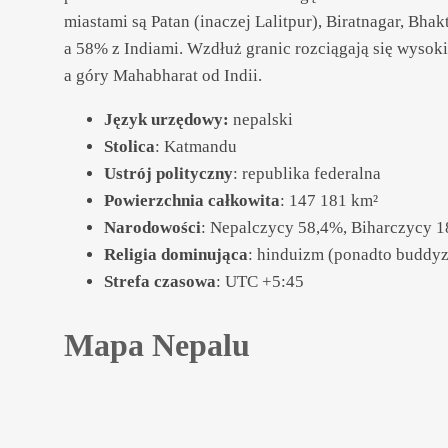
miastami są Patan (inaczej Lalitpur), Biratnagar, Bh
a 58% z Indiami. Wzdłuż granic rozciągają się wysoki
a góry Mahabharat od Indii.
Język urzędowy
:
nepalski
Stolica
: Katmandu
Ustrój polityczny
: republika federalna
Powierzchnia całkowita
: 147 181 km²
Narodowości
: Nepalczycy 58,4%, Biharczycy 
Religia dominująca
: hinduizm (ponadto buddyz
Strefa czasowa
: UTC +5:45
Mapa Nepalu