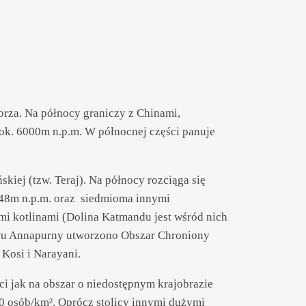
rza. Na północy graniczy z Chinami,
 ok. 6000m n.p.m. W północnej części panuje
iej (tzw. Teraj). Na północy rozciąga się
48m n.p.m. oraz siedmioma innymi
mi kotlinami (Dolina Katmandu jest wśród nich
ywu Annapurny utworzono Obszar Chroniony
 Kosi i Narayani.
i jak na obszar o niedostępnym krajobrazie
00 osób/km². Oprócz stolicy innymi dużymi