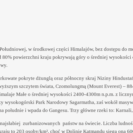
ołudniowej, w środkowej części Himalajów, bez dostępu do mo
ad 80% powierzchni kraju pokrywają góry o średniej wysokości
owy.
kowate pokryte dżunglą oraz północny skraj Niziny Hindustańsk
wyższym szczytem świata, Czomolungmą (Mount Everest) – 88
imalaje Małe o średniej wysokości 2400-4300m n.p.m. z liczny
leży wysokogórski Park Narodowy Sagarmatha, zaś wokół mas
 południe i wpada do Gangesu. Trzy główne rzeki to: Karnali,
 najsłabiej zurbanizowanych państw na świecie. Liczba ludnośc
 kraju to 203 osoby/km², choć w Dolinie Katmandu sięga ona 6