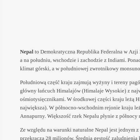
Nepal
to Demokratyczna Republika Federalna w Azji P
a na południu, wschodzie i zachodzie z Indiami. Pon
klimat górski, a w południowej zwrotnikowy monsun
Południową część kraju zajmują wyżyny i tereny pagór
główny łańcuch Himalajów (Himalaje Wysokie) z naj
ośmiotysięcznikami. W środkowej części kraju leżą H
największa). W północno-wschodnim rejonie kraju 
Annapurny. Większość rzek Nepalu płynie z północy na
Ze względu na warunki naturalne Nepal jest jednym z
przekracza 28 milionów. Średnia gęstość zaludnienia