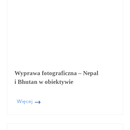
t
a
t
y
k
u
l
i
Wyprawa fotograficzna – Nepal
n
i Bhutan w obiektywie
a
r
n
W
Więcej
e
y
„
p
N
r