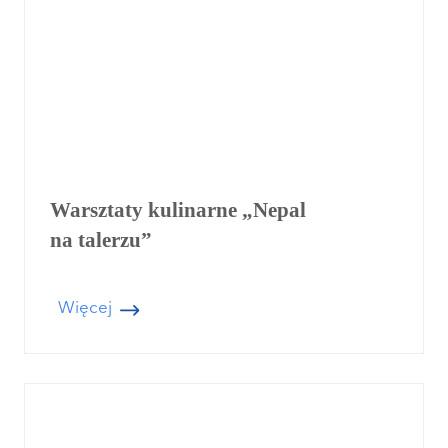
Warsztaty kulinarne „Nepal
na talerzu”
W
Więcej
a
r
s
z