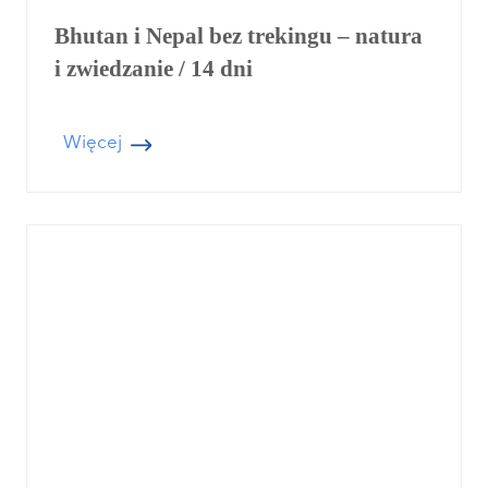
r
Bhutan i Nepal bez trekingu – natura
e
i zwiedzanie / 14 dni
m
d
o
B
Więcej
h
E
u
v
t
e
a
r
n
e
i
s
t
N
B
e
a
p