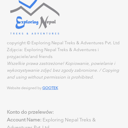
–
3
d
n
i
copyright © Exploring Nepal Treks & Adventures Pvt. Ltd
Zdjęcia: Exploring Nepal Treks & Adventures i
przyjaciele/and friends
Wszelkie prawa zastrzeżone! Kopiowanie, powielanie i
wykorzystywanie zdjęć bez zgody zabronione. / Copying
and using without permission is prohibited.
Website designed by
GOOTEK
Konto do przelewów:
Account Name:
Exploring Nepal Treks &
Adventures Pvt. Ltd.