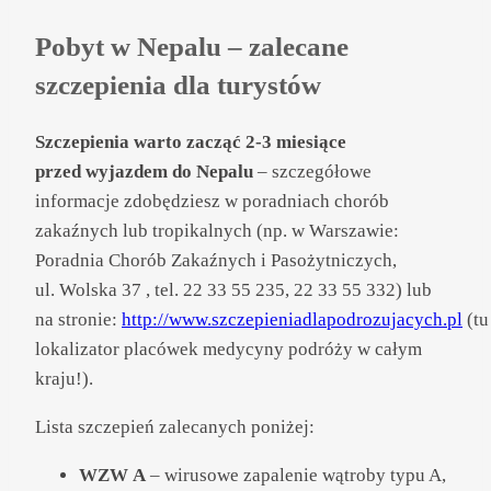
Pobyt w Nepalu – zalecane
szczepienia dla turystów
Szczepienia
warto zacząć 2-3 miesiące
przed wyjazdem do Nepalu
– szczegółowe
informacje zdobędziesz w poradniach chorób
zakaźnych lub tropikalnych (np. w Warszawie:
Poradnia Chorób Zakaźnych i Pasożytniczych,
ul. Wolska 37 , tel. 22 33 55 235, 22 33 55 332) lub
na stronie:
http://www.szczepieniadlapodrozujacych.pl
(tu
lokalizator placówek medycyny podróży w całym
kraju!).
Lista szczepień zalecanych poniżej:
WZW A
– wirusowe zapalenie wątroby typu A,