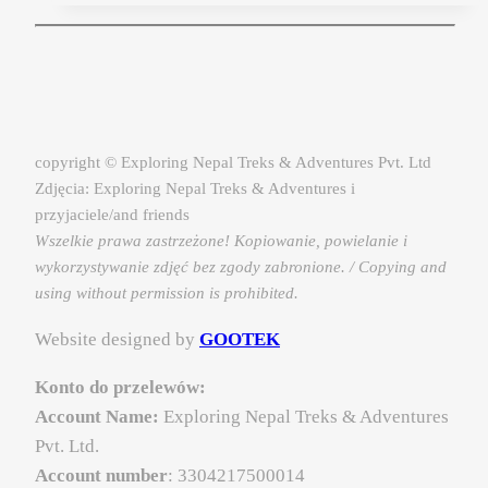
trzeba
spróbować
podczas
pobytu
w Nepalu?
copyright © Exploring Nepal Treks & Adventures Pvt. Ltd
Zdjęcia: Exploring Nepal Treks & Adventures i
przyjaciele/and friends
Wszelkie prawa zastrzeżone! Kopiowanie, powielanie i
wykorzystywanie zdjęć bez zgody zabronione. / Copying and
using without permission is prohibited.
Website designed by
GOOTEK
Konto do przelewów:
Account Name:
Exploring Nepal Treks & Adventures
Pvt. Ltd.
Account number
: 3304217500014