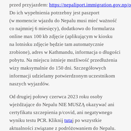
przed przyjazdem:
https://nepaliport.immigration.gov.np/
Do ich wypełnienia potrzebny jest paszport
(w momencie wjazdu do Nepalu musi mieć ważność
co najmniej 6 miesięcy), dodatkowo do formularza
online max 100 kb zdjęcie (aplikującym w kiosku
na lotnisku zdjęcie będzie tam automatycznie
zrobione), adres w Kathmandu, informacja o długości
pobytu. Na miejscu istnieje możliwość przedłużenia
wizy maksymalnie do 150 dni. Szczegółowych
informacji udzielamy potwierdzonym uczestnikom
naszych wyjazdów.
Od drugiej połowy czerwca 2023 roku osoby
wjeżdżające do Nepalu NIE MUSZĄ okazywać ani
certyfikatu szczepienia p/covid, ani negatywnego
wyniku testu PCR. Kliknij
tuta
j po wszystkie
aktualności związane z podróżowaniem do Nepalu.