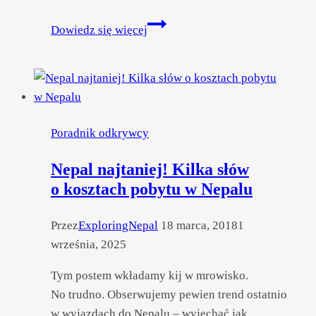
Jaka
Dowiedz się więcej
karta
SIM
w Nepalu?
Poradnik odkrywcy
Nepal najtaniej! Kilka słów
o kosztach pobytu w Nepalu
Przez
ExploringNepal
18 marca, 2018
1
września, 2025
Tym postem wkładamy kij w mrowisko.
No trudno. Obserwujemy pewien trend ostatnio
w wyjazdach do Nepalu – wyjechać jak