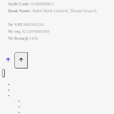
Swift Code:
NARBNPKA
Bank Name:
Nabil Bank Limited, Thamel branch
Nr VAT
600583334
Nr rej.
92149/068/069
Nr licencji
1436
PORADNIK ODKRYWCY
PAMIĘTNIK Z NEPALU
KIERUNKI WYPRAW
NEPAL
BHUTAN
TYBET