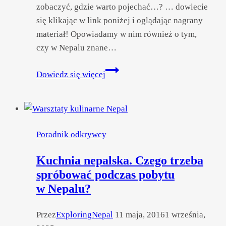
zobaczyć, gdzie warto pojechać…? … dowiecie
się klikając w link poniżej i oglądając nagrany
materiał! Opowiadamy w nim również o tym,
czy w Nepalu znane…
Treking
Dowiedz się więcej
w Nepalu
i nie tylko –
co warto
wiedzieć
Poradnik odkrywcy
przed wyjazdem
Kuchnia nepalska. Czego trzeba
spróbować podczas pobytu
w Nepalu?
Przez
ExploringNepal
11 maja, 2016
1 września,